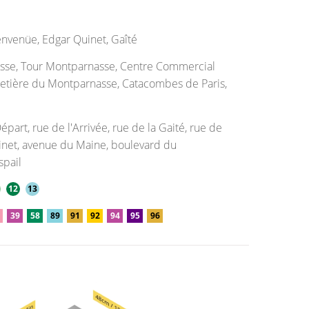
nvenüe, Edgar Quinet, Gaîté
se, Tour Montparnasse, Centre Commercial
etière du Montparnasse, Catacombes de Paris,
part, rue de l'Arrivée, rue de la Gaité, rue de
net, avenue du Maine, boulevard du
spail
12
13
39
58
89
91
92
94
95
96