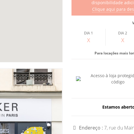
disponibilidade adic
Clique aqui para de
DIA 1
DIA 2
X
X
Para locações mais lo
Acesso à loja protegi
código
Estamos abertos
Endereço :
7, rue du Main