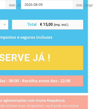
date_range
date_range
Total
€ 15,00
(Imp. incl.)
impostos e seguros inclusos
SERVE JÁ !
as : 08:00 - Recolha antes das : 22:00
s aglomerações com muita frequência.
não estiver mais disponível, você pode encontrar