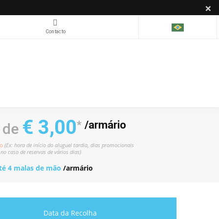
×
Contacto
€ 3,00
*
/armário
r de
to
(Ex: hora de início do aluguel tardia, dias promocionais
 no caso de reservas de vários dias)
té 4 malas de mão
/armário
Data da Recolha