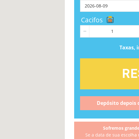
Cacifos
Taxas, 
RE
Depósito depois d
Sofremos grande
Se a data de sua escolha 