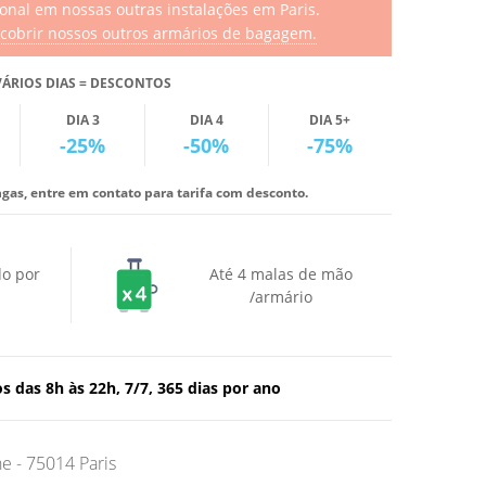
ional em nossas outras instalações em Paris.
scobrir nossos outros armários de bagagem.
VÁRIOS DIAS = DESCONTOS
DIA 3
DIA 4
DIA 5+
-25%
-50%
-75%
ngas, entre em contato para tarifa com desconto.
do por
Até 4 malas de mão
/armário
 das 8h às 22h, 7/7, 365 dias por ano
e - 75014 Paris