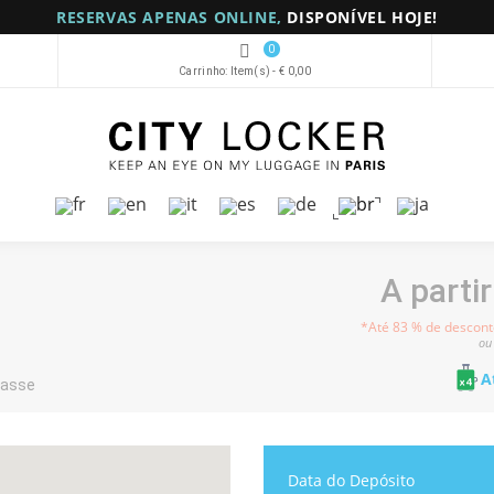
RESERVAS APENAS ONLINE,
DISPONÍVEL HOJE!
0
Carrinho:
Item(s)
-
€ 0,00
A parti
*Até 83 % de descon
ou
A
nasse
Data do Depósito