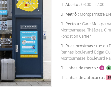
Aberto :
08:00 - 22:00
Metrô :
Montparnasse Bie
Perto a :
Gare Montparnas
Montparnasse, Théâtres, Cim
Fondation Cartier
Ruas próximas :
rue du Dé
Rennes, boulevard Edgar Qui
Montparnasse, boulevard Ra
Linhas de metro :
4
6
Linhas de autocarro :
28