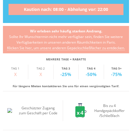
Kaution nach: 08:00 - Abholung vor: 22:00
Wir erleben sehr häufig starken Andrang.
Sollte Ihr Wunschtermin nicht mehr verfügbar sein, finden Sie weitere
Verfügbarkeiten in unseren anderen Räumlichkeiten in Paris.
Klicken Sie hier, um unsere anderen Gepäckschließfächer zu entdecken.
MEHRERE TAGE = RABATTE
TAG 1
TAG 2
TAG 3
TAG 4
TAG 5+
X
X
-25%
-50%
-75%
Für längere Mieten kontaktieren Sie uns für einen vergünstigten Tarif.
Bis zu 4
Geschützter Zugang
Handgepäckkoffer
zum Geschäft per Code
/Schließfach