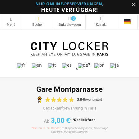
×
NUR ONLINE-RESERVIERUNGEN,
HEUTE VERFÜGBAR!
0
Gare Montparnasse
Gepäckaufbewahrung in Paris
(829 Bewertungen)
3,00 €
*
/Schließfach
Ab
*Bis zu 83 % Rabatt
(z. B. späte Mietbeginnzeit, Aktionstage
oder bei Mehrtagesbuchungen)