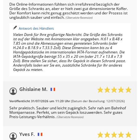
Die Online-Informationen fühlten sich irreführend bezüglich der
Größe des Schranks an, aber er hielt zwei gut dimensionierte Koffer.
Der Komfort kann nicht genug geschätzt werden und der Prozess ist
unglaublich sauber und einfach.
(Übersetzte Rezension)
Antwort des Händlers
Vielen Dank für Ihre großartige Nachricht. Die Größe des Schranks
ist auf der Website mit Animationen klar angegeben. H.61 x B.48 x
T.85 cm sind die Abmessungen eines gemieteten Schranks (oder
H.24.0 x B.18.9 x T.33.5 Zoll). Diese Dimension kann bis zu 4
Handgepäckstücke im internationalen IATA-Format aufnehmen. Die
IATA-Gepäckgröße beträgt 55 x 35 x 20 cm (oder 21.7 x 13.8 x 7.9
Zoll). Bitte stellen Sie sicher, dass Ihr Gepäck in diesen Schrank passt.
Andernfalls laden wir Sie ein, zusätzliche Schränke für Ihr anderes
Gepäck zu mieten.
Ghislaine M.
Veröffentlicht 31/07/2026 um 11:20 Uhr
(Datum der Bestellung: 12/07/2026)
Sehr praktisch. Sauber und leicht zugänglich. Sehr nah am Bahnhof
Montparnasse. Perfekt, um sein Gepäck loszuwerden. Sehr gutes
Preis-Leistungs-Verhältnis.
(Übersetzte Rezension)
Yves F.