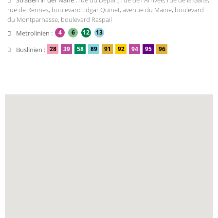
Straßen in der Nähe :
rue du Départ, rue de l'Arrivée, rue de la Gaité,
rue de Rennes, boulevard Edgar Quinet, avenue du Maine, boulevard
du Montparnasse, boulevard Raspail
4
6
12
13
Metrolinien :
28
39
58
89
91
92
94
95
96
Buslinien :