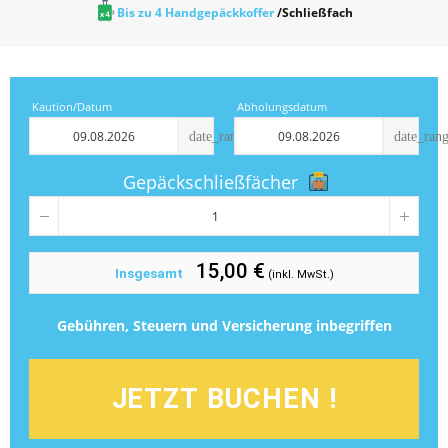
Bis zu 4 Handgepäckkoffer
/Schließfach
Kaution/Datum
Abholungsdatum
date_range
date_ran
Gepäckschließfächer
15,00 €
Insgesamt
(inkl. MwSt.)
Gebühren, Steuern und Versicherung inbegriffen
JETZT BUCHEN !